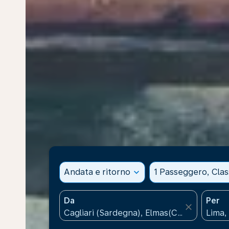
Andata e ritorno
expand_more
1 Passeggero, Cla
Da
Per
close