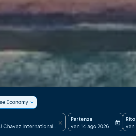
sse Economy
expand_more
Partenza
Rit
close
today
fc-booking-departure-date
fc-b
ven 14 ago 2026
ven 