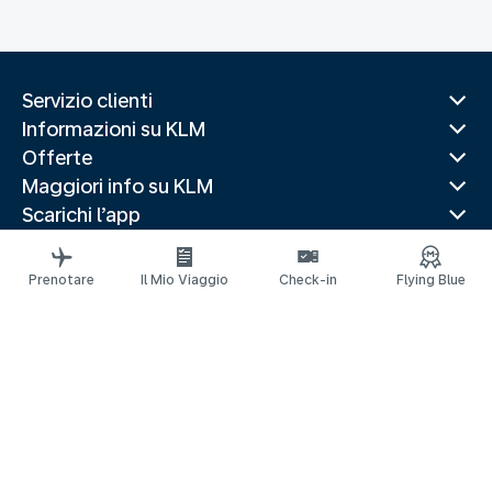
Servizio clienti
Informazioni su KLM
Offerte
Maggiori info su KLM
Scarichi l’app
Siti web correlati
Guide di viaggio
Prenotare
Il Mio Viaggio
Check-in
Flying Blue
Destinazioni popolari
Paesi più visitati
Rotte di tendenza
Informazioni legali
Informativa sulla Privacy
Dichiarazione sull’accessibilità
© 2026 KLM