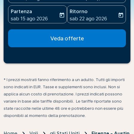
Partenza
Ritorno
today
today
fc-booking-departure-date-aria-label
fc-booking-return-date-ari
sab 15 ago 2026
sab 22 ago 2026
Veda offerte
* I prezzi mostrati fanno riferimento a un adulto. Tutti gli importi
sono indicati in EUR. Tasse e supplementi sono inclusi. Non si
applica alcun costo di prenotazione. I prezzi indicati possono
variare in base alle tariffe disponibili. Le tariffe riportate sono
state raccolte nelle ultime 48 ore e potrebbero non essere più
disponibili al momento della prenotazione.
Home
Voli
gli Stati Uniti
Firenze - Austin