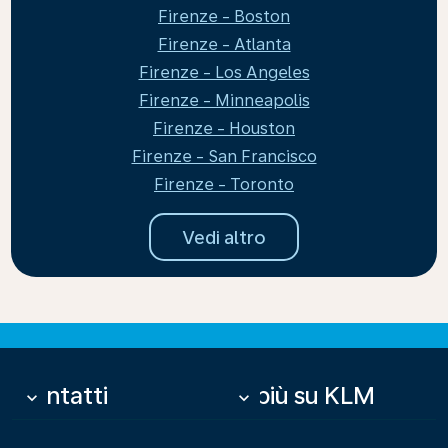
Firenze - Boston
Firenze - Atlanta
Firenze - Los Angeles
Firenze - Minneapolis
Firenze - Houston
Firenze - San Francisco
Firenze - Toronto
Vedi altro
Contatti
Di più su KLM
keyboard_arrow_down
keyboard_arrow_down