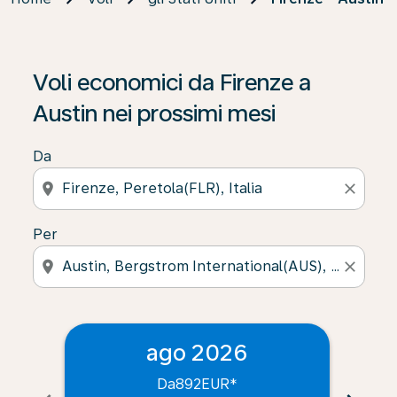
Voli economici da Firenze a
Austin nei prossimi mesi
Da
location_on
close
Per
location_on
close
ago 2026
Da
892EUR
*