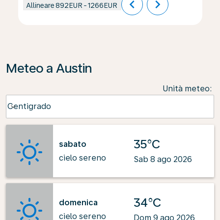
chevron_left
chevron_right
Allineare
892EUR
-
1266EUR
Meteo a Austin
Unità meteo
:
Weather unit option Centigrado Selected
Centigrado
keyboard_arrow_down
35°C
sabato
cielo sereno
Sab 8 ago 2026
34°C
domenica
cielo sereno
Dom 9 ago 2026