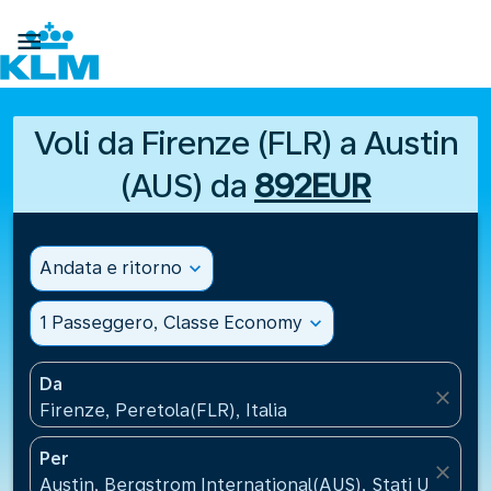

Voli da Firenze (FLR) a Austin
(AUS) da
892EUR
Andata e ritorno
expand_more
1 Passeggero, Classe Economy
expand_more
Da
close
Firenze, Peretola(FLR), Italia
Per
close
Austin, Bergstrom International(AUS), Stati Uniti d’