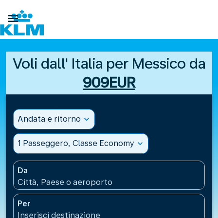

Voli dall' Italia per Messico da
909EUR
Andata e ritorno
expand_more
1 Passeggero, Classe Economy
expand_more
Da
Città, Paese o aeroporto
Per
Inserisci destinazione