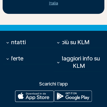
Italia
Contatti
Di più su KLM
keyboard_arrow_down
keyboard_arrow_down
Offerte
Maggiori info su
keyboard_arrow_down
keyboard_arrow_down
KLM
Scarichi l’app