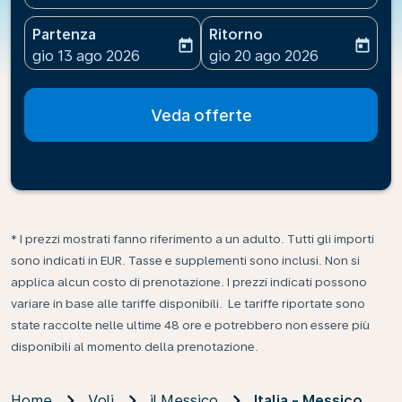
Partenza
Ritorno
today
today
fc-booking-departure-date-aria-label
fc-booking-return-date-ari
gio 13 ago 2026
gio 20 ago 2026
Veda offerte
* I prezzi mostrati fanno riferimento a un adulto. Tutti gli importi
sono indicati in EUR. Tasse e supplementi sono inclusi. Non si
applica alcun costo di prenotazione. I prezzi indicati possono
variare in base alle tariffe disponibili. Le tariffe riportate sono
state raccolte nelle ultime 48 ore e potrebbero non essere più
disponibili al momento della prenotazione.
Home
Voli
il Messico
Italia - Messico