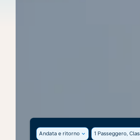
Andata e ritorno
expand_more
1 Passeggero, Cla