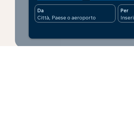
Da
Per
* I prezzi mostrati fanno riferimento a un adulto. Tutt
indicati possono variare in base alle tariffe disponib
prenotazione.
Home
Voli
Trinidad & Tobago