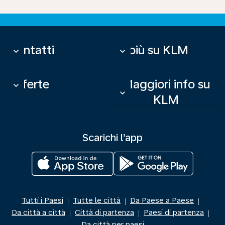
Contatti
Di più su KLM
keyboard_arrow_down
keyboard_arrow_down
Offerte
Maggiori info su
keyboard_arrow_down
keyboard_arrow_down
KLM
Scarichi l’app
Tutti i Paesi
Tutte le città
Da Paese a Paese
|
|
|
Da città a città
Città di partenza
Paesi di partenza
|
|
|
Da città per paesi