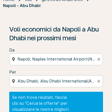
Napoli - Abu Dhabi
Se non trova risultati, faccia clic su “Cerca le offerte” p
Voli economici da Napoli a Abu
Dhabi nei prossimi mesi
Da
location_on
close
Per
location_on
close
Se non trova risultati, faccia
clic su “Cerca le offerte” per
visualizzare le nostre migliori