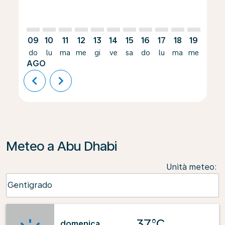
09
10
11
12
13
14
15
16
17
18
19
20
do
lu
ma
me
gi
ve
sa
do
lu
ma
me
gi
AGO
chevron_left
chevron_right
Meteo a Abu Dhabi
Unità meteo
:
Weather unit option Centigrado Selected
Centigrado
keyboard_arrow_down
37°C
domenica