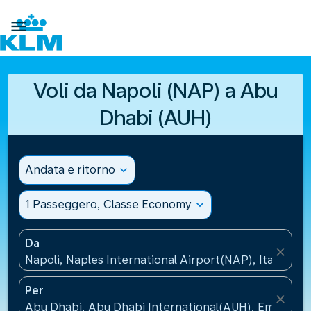

Voli da Napoli (NAP) a Abu
Dhabi (AUH)
Andata e ritorno
expand_more
1 Passeggero, Classe Economy
expand_more
Da
close
Napoli, Naples International Airport(NAP), Italia
Per
close
Abu Dhabi, Abu Dhabi International(AUH), Emirati Ar