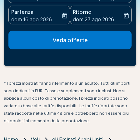
Partenza
Ritorno
today
today
fc-booking-departure-date-aria-label
fc-booking-return-date-ari
dom 16 ago 2026
dom 23 ago 2026
Veda offerte
* I prezzi mostrati fanno riferimento a un adulto. Tutti gli importi
sono indicati in EUR. Tasse e supplementi sono inclusi. Non si
applica alcun costo di prenotazione. I prezzi indicati possono
variare in base alle tariffe disponibili. Le tariffe riportate sono
state raccolte nelle ultime 48 ore e potrebbero non essere più
disponibili al momento della prenotazione.
Home
Voli
gli Emirati Arabi Uniti