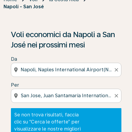
Napoli - San José
Se non trova risultati, faccia clic su “Cerca le offerte” p
Voli economici da Napoli a San
José nei prossimi mesi
Da
location_on
close
Per
location_on
close
Se non trova risultati, faccia
clic su “Cerca le offerte” per
visualizzare le nostre migliori