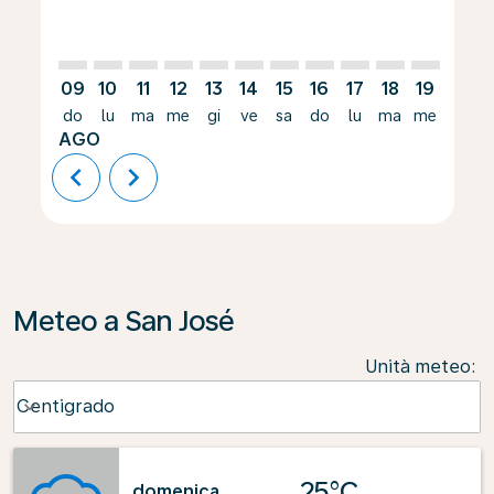
09
10
11
12
13
14
15
16
17
18
19
20
do
lu
ma
me
gi
ve
sa
do
lu
ma
me
gi
AGO
chevron_left
chevron_right
Meteo a San José
Unità meteo
:
Weather unit option Centigrado Selected
Centigrado
keyboard_arrow_down
25°C
domenica