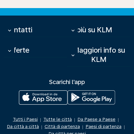
Contatti
Di più su KLM
keyboard_arrow_down
keyboard_arrow_down
Offerte
Maggiori info su
keyboard_arrow_down
keyboard_arrow_down
KLM
Scarichi l’app
Tutti i Paesi
Tutte le città
Da Paese a Paese
|
|
|
Da città a città
Città di partenza
Paesi di partenza
|
|
|
Da città per paesi