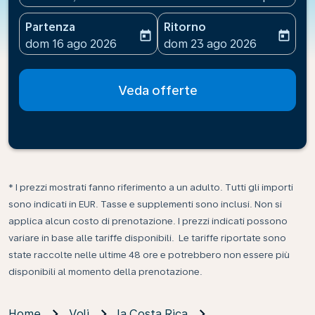
Partenza
Ritorno
today
today
fc-booking-departure-date-aria-label
fc-booking-return-date-ari
dom 16 ago 2026
dom 23 ago 2026
Veda offerte
* I prezzi mostrati fanno riferimento a un adulto. Tutti gli importi
sono indicati in EUR. Tasse e supplementi sono inclusi. Non si
applica alcun costo di prenotazione. I prezzi indicati possono
variare in base alle tariffe disponibili. Le tariffe riportate sono
state raccolte nelle ultime 48 ore e potrebbero non essere più
disponibili al momento della prenotazione.
Home
Voli
la Costa Rica