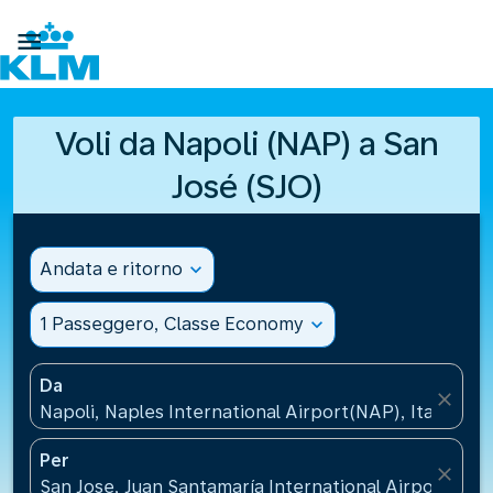

Voli da Napoli (NAP) a San
José (SJO)
Andata e ritorno
expand_more
1 Passeggero, Classe Economy
expand_more
Da
close
Napoli, Naples International Airport(NAP), Italia
Per
close
San Jose, Juan Santamaría International Airport(SJO)