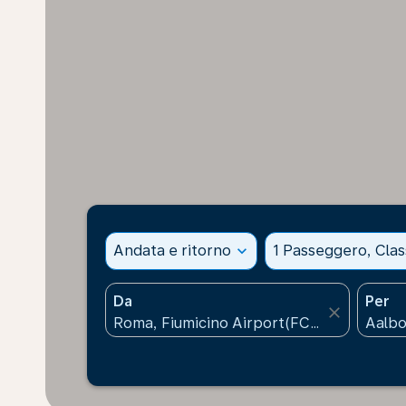
Andata e ritorno
expand_more
1 Passeggero, Cla
Da
Per
close