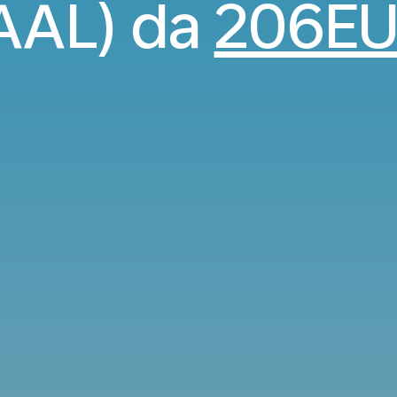
AAL) da
206E