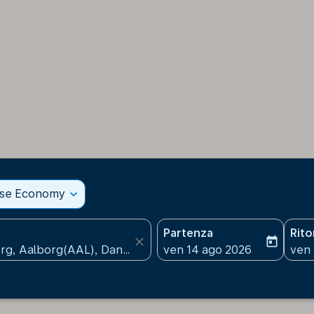
sse Economy
expand_more
Partenza
Rit
close
today
fc-booking-departure-date
fc-b
ven 14 ago 2026
ven 