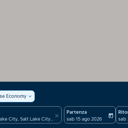
sse Economy
expand_more
Partenza
Rit
close
today
fc-booking-departure-date
fc-b
sab 15 ago 2026
sab 