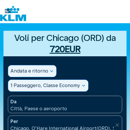

Voli per Chicago (ORD) da
720EUR
Andata e ritorno
expand_more
1 Passeggero, Classe Economy
expand_more
Da
Città, Paese o aeroporto
Per
close
Chicago, O'Hare International Airport(ORD), Stati Un