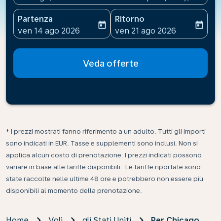
Partenza
Ritorno
today
today
fc-booking-departure-date-aria-label
fc-booking-return-date-ari
ven 14 ago 2026
ven 21 ago 2026
Veda offerte
* I prezzi mostrati fanno riferimento a un adulto. Tutti gli importi
sono indicati in EUR. Tasse e supplementi sono inclusi. Non si
applica alcun costo di prenotazione. I prezzi indicati possono
variare in base alle tariffe disponibili. Le tariffe riportate sono
state raccolte nelle ultime 48 ore e potrebbero non essere più
disponibili al momento della prenotazione.
Home
Voli
gli Stati Uniti
Per Chicago