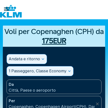

Voli per Copenaghen (CPH) da
175EUR
Andata e ritorno
expand_more
1 Passeggero, Classe Economy
expand_more
Da
Città, Paese o aeroporto
Per
close
Copenaghen, Copenhagen Airport(CPH), Danimarc