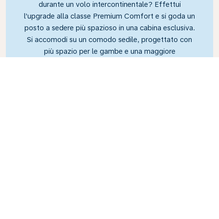
durante un volo intercontinentale? Effettui
l’upgrade alla classe Premium Comfort e si goda un
posto a sedere più spazioso in una cabina esclusiva.
Si accomodi su un comodo sedile, progettato con
più spazio per le gambe e una maggiore
inclinazione, che le consentirà di rilassarsi durante il
volo.
Link