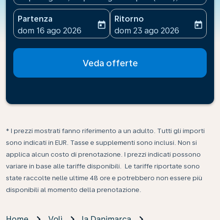
Partenza
Ritorno
today
today
fc-booking-departure-date-aria-label
fc-booking-return-date-ari
dom 16 ago 2026
dom 23 ago 2026
Veda offerte
* I prezzi mostrati fanno riferimento a un adulto. Tutti gli importi
sono indicati in EUR. Tasse e supplementi sono inclusi. Non si
applica alcun costo di prenotazione. I prezzi indicati possono
variare in base alle tariffe disponibili. Le tariffe riportate sono
state raccolte nelle ultime 48 ore e potrebbero non essere più
disponibili al momento della prenotazione.
Home
Voli
la Danimarca