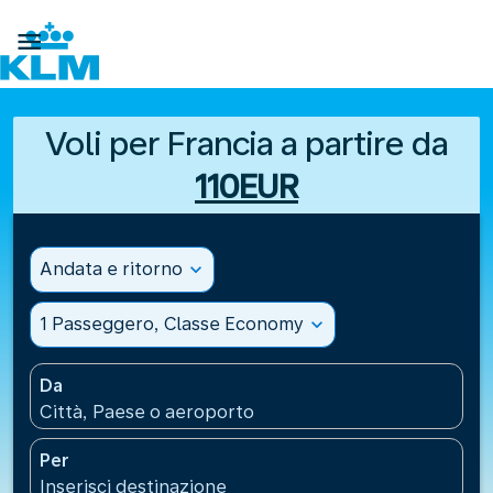

Voli per Francia a partire da
110EUR
Andata e ritorno
expand_more
1 Passeggero, Classe Economy
expand_more
Da
Città, Paese o aeroporto
Per
Inserisci destinazione