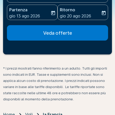
Partenza
Ritorno
today
today
fc-booking-departure-date-aria-label
fc-booking-return-date-ari
gio 13 ago 2026
gio 20 ago 2026
Veda offerte
* I prezzi mostrati fanno riferimento a un adulto. Tutti gli importi
sono indicati in EUR. Tasse e supplementi sono inclusi. Non si
applica alcun costo di prenotazione. I prezzi indicati possono
variare in base alle tariffe disponibili. Le tariffe riportate sono
state raccolte nelle ultime 48 ore e potrebbero non essere più
disponibili al momento della prenotazione.
Home
Voli
la Francia