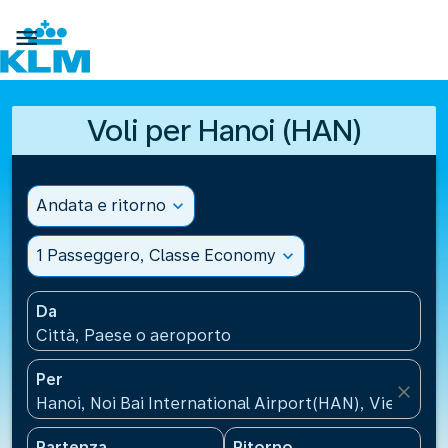

Voli per Hanoi (HAN)
Andata e ritorno
expand_more
1 Passeggero, Classe Economy
expand_more
Da
Città, Paese o aeroporto
Per
close
Hanoi, Noi Bai International Airport(HAN), Vietnam
Partenza
Ritorno