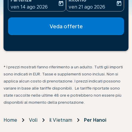
today
today
fc-booking-departure-date-aria-label
fc-booking-return-date-ari
ven 14 ago 2026
ven 21 ago 2026
Veda offerte
* I prezzi mostrati fanno riferimento a un adulto. Tutti gli importi
sono indicati in EUR. Tasse e supplementi sono inclusi. Non si
applica alcun costo di prenotazione. I prezzi indicati possono
variare in base alle tariffe disponibili. Le tariffe riportate sono
state raccolte nelle ultime 48 ore e potrebbero non essere più
disponibili al momento della prenotazione.
Home
Voli
il Vietnam
Per Hanoi