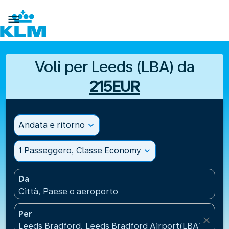

Voli per Leeds (LBA) da
215EUR
Andata e ritorno
expand_more
1 Passeggero, Classe Economy
expand_more
Da
Città, Paese o aeroporto
Per
close
Leeds Bradford, Leeds Bradford Airport(LBA), Regn