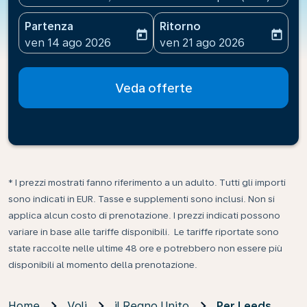
Partenza
Ritorno
today
today
fc-booking-departure-date-aria-label
fc-booking-return-date-ari
ven 14 ago 2026
ven 21 ago 2026
Veda offerte
* I prezzi mostrati fanno riferimento a un adulto. Tutti gli importi
sono indicati in EUR. Tasse e supplementi sono inclusi. Non si
applica alcun costo di prenotazione. I prezzi indicati possono
variare in base alle tariffe disponibili. Le tariffe riportate sono
state raccolte nelle ultime 48 ore e potrebbero non essere più
disponibili al momento della prenotazione.
Home
Voli
il Regno Unito
Per Leeds