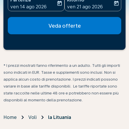
today
today
fc-booking-departure-date-aria-label
fc-booking-return-date-ari
ven 14 ago 2026
ven 21 ago 2026
Veda offerte
* I prezzi mostrati fanno riferimento a un adulto. Tutti gli importi
sono indicati in EUR. Tasse e supplementi sono inclusi. Non si
applica alcun costo di prenotazione. I prezzi indicati possono
variare in base alle tariffe disponibili. Le tariffe riportate sono
state raccolte nelle ultime 48 ore e potrebbero non essere più
disponibili al momento della prenotazione.
Home
Voli
la Lituania