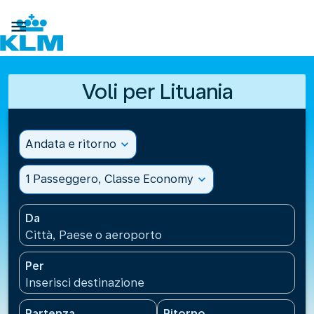

Voli per Lituania
Andata e ritorno
expand_more
1 Passeggero, Classe Economy
expand_more
Da
Città, Paese o aeroporto
Per
Inserisci destinazione
Partenza
Ritorno