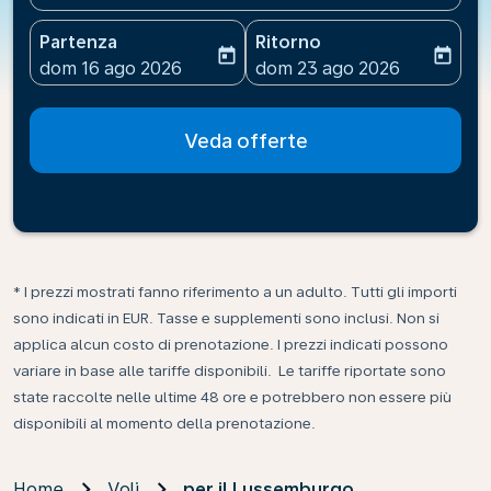
Partenza
Ritorno
today
today
fc-booking-departure-date-aria-label
fc-booking-return-date-ari
dom 16 ago 2026
dom 23 ago 2026
Veda offerte
* I prezzi mostrati fanno riferimento a un adulto. Tutti gli importi
sono indicati in EUR. Tasse e supplementi sono inclusi. Non si
applica alcun costo di prenotazione. I prezzi indicati possono
variare in base alle tariffe disponibili. Le tariffe riportate sono
state raccolte nelle ultime 48 ore e potrebbero non essere più
disponibili al momento della prenotazione.
Home
Voli
per il Lussemburgo