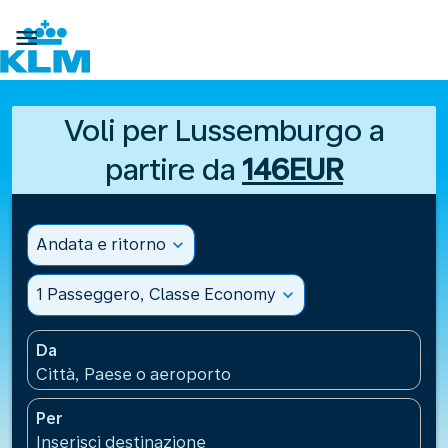

Voli per Lussemburgo a
partire da
146EUR
Andata e ritorno
expand_more
1 Passeggero, Classe Economy
expand_more
Da
Città, Paese o aeroporto
Per
Inserisci destinazione