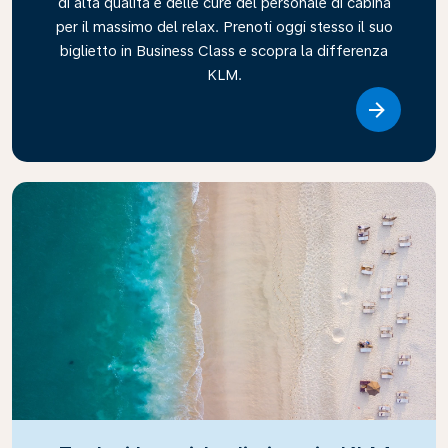
di alta qualità e delle cure del personale di cabina
per il massimo del relax. Prenoti oggi stesso il suo
biglietto in Business Class e scopra la differenza
KLM.
Link