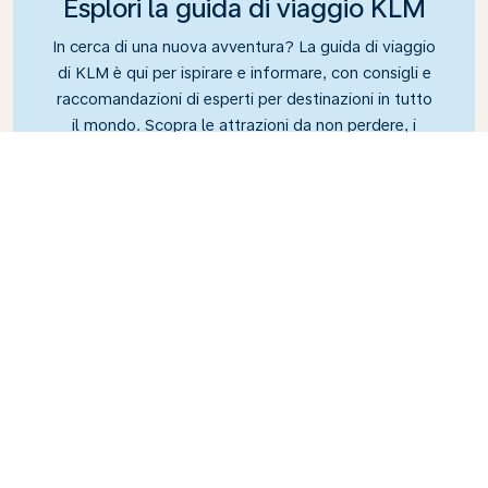
Esplori la guida di viaggio KLM
In cerca di una nuova avventura? La guida di viaggio
di KLM è qui per ispirare e informare, con consigli e
raccomandazioni di esperti per destinazioni in tutto
il mondo. Scopra le attrazioni da non perdere, i
ristoranti locali e le gemme nascoste, per creare
esperienze di viaggio indimenticabili. Lasci che KLM
la guidi nelle sue esplorazioni in giro per il mondo.
Link
Qual è il modo migliore di
spostarsi a Monterrey?