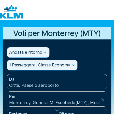

Voli per Monterrey (MTY)
Andata e ritorno
expand_more
1 Passeggero, Classe Economy
expand_more
Da
Città, Paese o aeroporto
Per
close
Monterrey, General M. Escobedo(MTY), Messico
Partenza
Ritorno