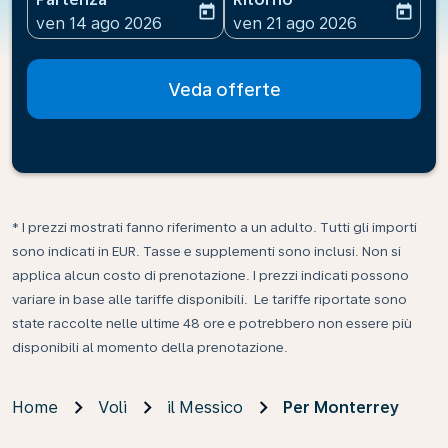
today
today
fc-booking-departure-date-aria-label
fc-booking-return-date-ari
ven 14 ago 2026
ven 21 ago 2026
Veda offerte
* I prezzi mostrati fanno riferimento a un adulto. Tutti gli importi
sono indicati in EUR. Tasse e supplementi sono inclusi. Non si
applica alcun costo di prenotazione. I prezzi indicati possono
variare in base alle tariffe disponibili. Le tariffe riportate sono
state raccolte nelle ultime 48 ore e potrebbero non essere più
disponibili al momento della prenotazione.
Home
Voli
il Messico
Per Monterrey