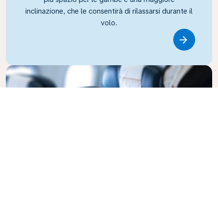
inclinazione, che le consentirà di rilassarsi durante il
volo.
Link
Business Class
Voli con stile nella Business Class di KLM: la