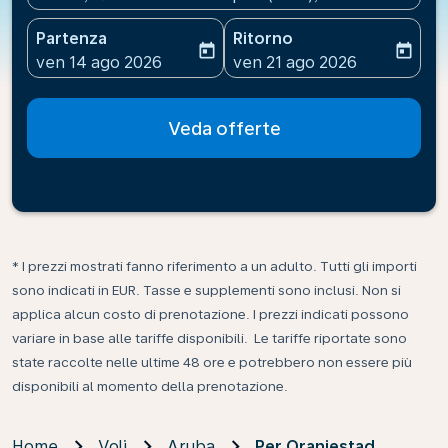
Partenza
Ritorno
today
today
fc-booking-departure-date-aria-label
fc-booking-return-date-ari
ven 14 ago 2026
ven 21 ago 2026
Veda offerte
* I prezzi mostrati fanno riferimento a un adulto. Tutti gli importi
sono indicati in EUR. Tasse e supplementi sono inclusi. Non si
applica alcun costo di prenotazione. I prezzi indicati possono
variare in base alle tariffe disponibili. Le tariffe riportate sono
state raccolte nelle ultime 48 ore e potrebbero non essere più
disponibili al momento della prenotazione.
Home
Voli
Aruba
Per Oranjestad