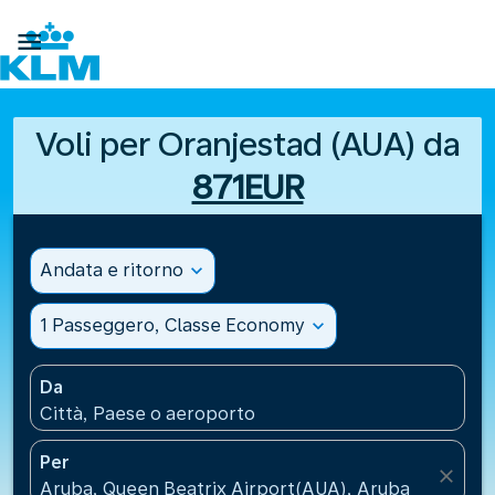

Voli per Oranjestad (AUA) da
871EUR
Andata e ritorno
expand_more
1 Passeggero, Classe Economy
expand_more
Da
Città, Paese o aeroporto
Per
close
Aruba, Queen Beatrix Airport(AUA), Aruba