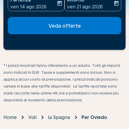
today
today
fc-booking-departure-date-aria-label
fc-booking-return-date-ari
ven 14 ago 2026
ven 21 ago 2026
Veda offerte
* I prezzi mostrati fanno riferimento a un adulto. Tutti gli importi
sono indicati in EUR. Tasse e supplementi sono inclusi. Non si
applica alcun costo di prenotazione. I prezzi indicati possono
variare in base alle tariffe disponibili. Le tariffe riportate sono
state raccolte nelle ultime 48 ore e potrebbero non essere più
disponibili al momento della prenotazione.
Home
Voli
la Spagna
Per Oviedo