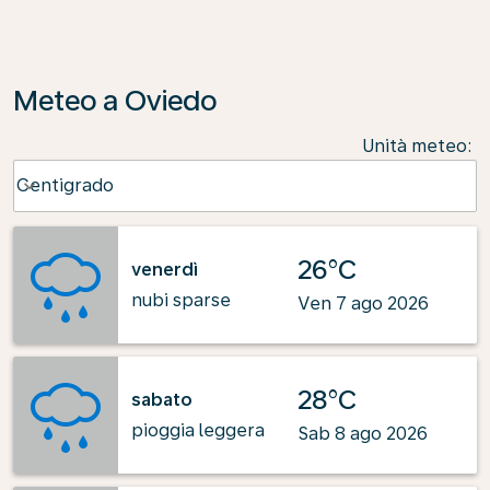
Meteo a Oviedo
Unità meteo
:
Weather unit option Centigrado Selected
Centigrado
keyboard_arrow_down
26°C
venerdì
nubi sparse
Ven 7 ago 2026
28°C
sabato
pioggia leggera
Sab 8 ago 2026