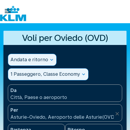

Voli per Oviedo (OVD)
Andata e ritorno
expand_more
1 Passeggero, Classe Economy
expand_more
Da
Città, Paese o aeroporto
Per
close
Asturie-Oviedo, Aeroporto delle Asturie(OVD), Spa
Partenza
Ritorno