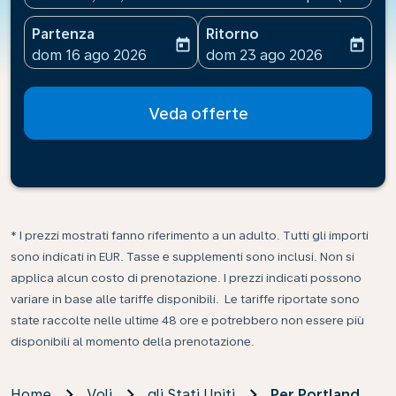
Partenza
Ritorno
today
today
fc-booking-departure-date-aria-label
fc-booking-return-date-ari
dom 16 ago 2026
dom 23 ago 2026
Veda offerte
* I prezzi mostrati fanno riferimento a un adulto. Tutti gli importi
sono indicati in EUR. Tasse e supplementi sono inclusi. Non si
applica alcun costo di prenotazione. I prezzi indicati possono
variare in base alle tariffe disponibili. Le tariffe riportate sono
state raccolte nelle ultime 48 ore e potrebbero non essere più
disponibili al momento della prenotazione.
Home
Voli
gli Stati Uniti
Per Portland