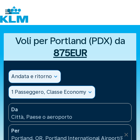

Voli per Portland (PDX) da
875EUR
Andata e ritorno
expand_more
1 Passeggero, Classe Economy
expand_more
Da
Città, Paese o aeroporto
Per
close
Portland, OR, Portland International Airport(PDX), St