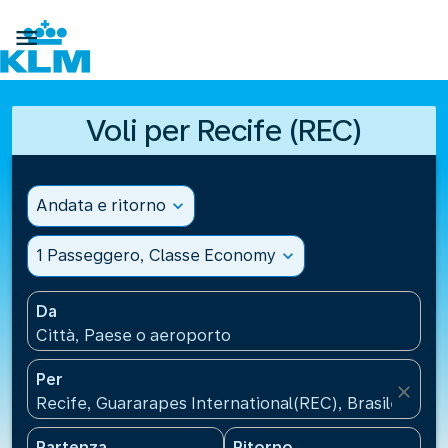

Voli per Recife (REC)
Andata e ritorno
expand_more
1 Passeggero, Classe Economy
expand_more
Da
Città, Paese o aeroporto
Per
close
Recife, Guararapes International(REC), Brasile
Partenza
Ritorno