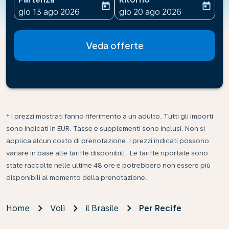
today
today
fc-booking-departure-date-aria-label
fc-booking-return-date-ari
gio 13 ago 2026
gio 20 ago 2026
Veda offerte
* I prezzi mostrati fanno riferimento a un adulto. Tutti gli importi
sono indicati in EUR. Tasse e supplementi sono inclusi. Non si
applica alcun costo di prenotazione. I prezzi indicati possono
variare in base alle tariffe disponibili. Le tariffe riportate sono
state raccolte nelle ultime 48 ore e potrebbero non essere più
disponibili al momento della prenotazione.
Home
Voli
il Brasile
Per Recife