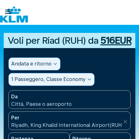

Voli per Riad (RUH) da
516EUR
Andata e ritorno
expand_more
1 Passeggero, Classe Economy
expand_more
Da
Città, Paese o aeroporto
Per
close
Riyadh, King Khalid International Airport(RUH), Arab
Partenza
Ritorno