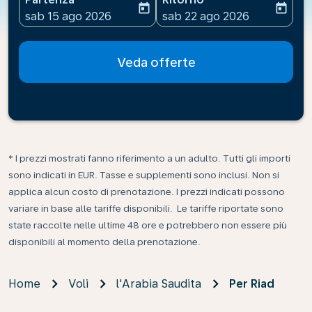
today
today
fc-booking-departure-date-aria-label
fc-booking-return-date-ari
sab 15 ago 2026
sab 22 ago 2026
Veda offerte
* I prezzi mostrati fanno riferimento a un adulto. Tutti gli importi
sono indicati in EUR. Tasse e supplementi sono inclusi. Non si
applica alcun costo di prenotazione. I prezzi indicati possono
variare in base alle tariffe disponibili. Le tariffe riportate sono
state raccolte nelle ultime 48 ore e potrebbero non essere più
disponibili al momento della prenotazione.
Home
Voli
l'Arabia Saudita
Per Riad