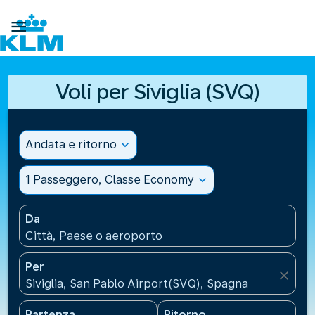

Voli per Siviglia (SVQ)
Andata e ritorno
expand_more
1 Passeggero, Classe Economy
expand_more
Da
Città, Paese o aeroporto
Per
close
Siviglia, San Pablo Airport(SVQ), Spagna
Partenza
Ritorno