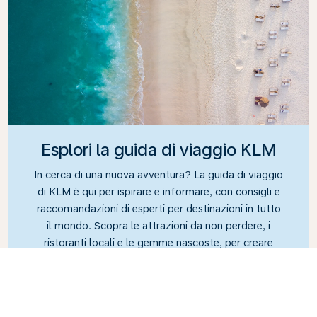
Esplori la guida di viaggio KLM
In cerca di una nuova avventura? La guida di viaggio
di KLM è qui per ispirare e informare, con consigli e
raccomandazioni di esperti per destinazioni in tutto
il mondo. Scopra le attrazioni da non perdere, i
ristoranti locali e le gemme nascoste, per creare
esperienze di viaggio indimenticabili. Lasci che KLM
la guidi nelle sue esplorazioni in giro per il mondo.
Link