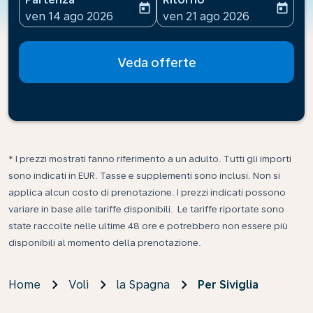
today
today
fc-booking-departure-date-aria-label
fc-booking-return-date-ari
ven 14 ago 2026
ven 21 ago 2026
Veda offerte
* I prezzi mostrati fanno riferimento a un adulto. Tutti gli importi
sono indicati in EUR. Tasse e supplementi sono inclusi. Non si
applica alcun costo di prenotazione. I prezzi indicati possono
variare in base alle tariffe disponibili. Le tariffe riportate sono
state raccolte nelle ultime 48 ore e potrebbero non essere più
disponibili al momento della prenotazione.
Home
Voli
la Spagna
Per Siviglia