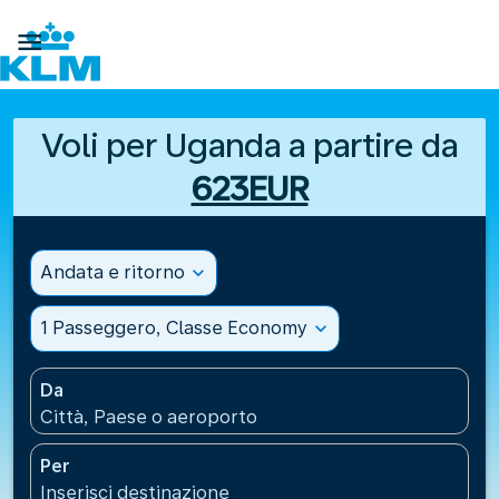

Voli per Uganda a partire da
623EUR
Andata e ritorno
expand_more
1 Passeggero, Classe Economy
expand_more
Da
Città, Paese o aeroporto
Per
Inserisci destinazione