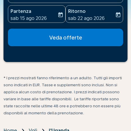
Partenza
Ritorno
today
today
fc-booking-departure-date-aria-label
fc-booking-return-date-ari
sab 15 ago 2026
sab 22 ago 2026
Veda offerte
* I prezzi mostrati fanno riferimento a un adulto. Tutti gli importi
sono indicati in EUR. Tasse e supplementi sono inclusi. Non si
applica alcun costo di prenotazione. I prezzi indicati possono
variare in base alle tariffe disponibili. Le tariffe riportate sono
state raccolte nelle ultime 48 ore e potrebbero non essere più
disponibili al momento della prenotazione.
Home
Voli
l'Uganda