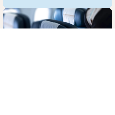
Business Class
Voli con stile nella Business Class di KLM: la
perfetta combinazione di privacy, comfort e
attenzione del servizio. Approfitti di cibo e bevande
di alta qualità e delle cure del personale di cabina
per il massimo del relax. Prenoti oggi stesso il suo