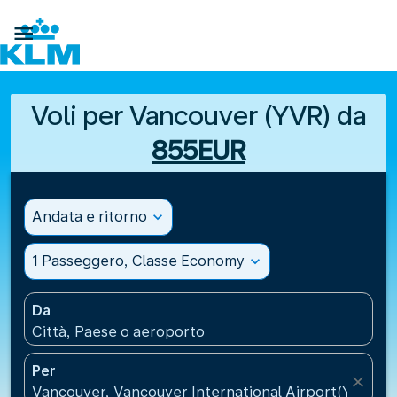

Voli per Vancouver (YVR) da
855EUR
Andata e ritorno
expand_more
1 Passeggero, Classe Economy
expand_more
Da
Città, Paese o aeroporto
Per
close
Vancouver, Vancouver International Airport(YVR), 