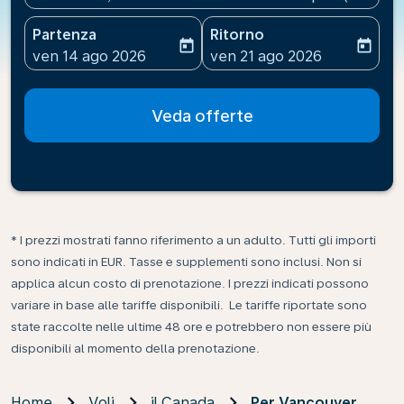
Partenza
Ritorno
today
today
fc-booking-departure-date-aria-label
fc-booking-return-date-ari
ven 14 ago 2026
ven 21 ago 2026
Veda offerte
* I prezzi mostrati fanno riferimento a un adulto. Tutti gli importi
sono indicati in EUR. Tasse e supplementi sono inclusi. Non si
applica alcun costo di prenotazione. I prezzi indicati possono
variare in base alle tariffe disponibili. Le tariffe riportate sono
state raccolte nelle ultime 48 ore e potrebbero non essere più
disponibili al momento della prenotazione.
Home
Voli
il Canada
Per Vancouver