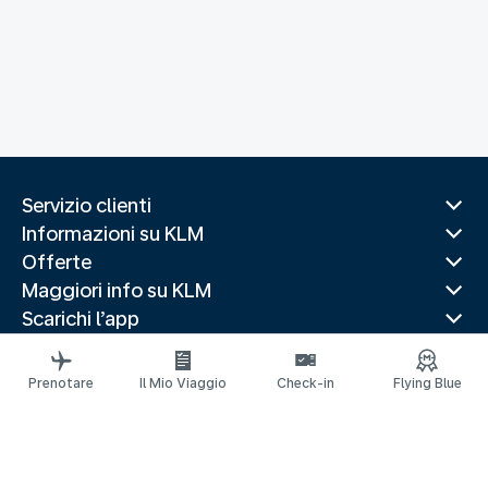
Servizio clienti
Informazioni su KLM
Offerte
Maggiori info su KLM
Scarichi l’app
Siti web correlati
Guide di viaggio
Prenotare
Il Mio Viaggio
Check-in
Flying Blue
Destinazioni popolari
Paesi più visitati
Rotte di tendenza