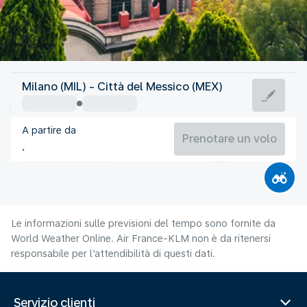
Messico
Milano (MIL) - Città del Messico (MEX)
Città del Messico
A partire da
17°C
Messico
Prenotare un volo
Orario del volo
Ago
Le informazioni sulle previsioni del tempo sono fornite da
World Weather Online. Air France-KLM non è da ritenersi
responsabile per l’attendibilità di questi dati.
Servizio clienti