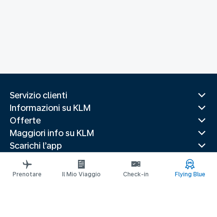
Servizio clienti
Informazioni su KLM
Offerte
Maggiori info su KLM
Scarichi l’app
Siti web correlati
Guide di viaggio
Prenotare
Il Mio Viaggio
Check-in
Flying Blue
Destinazioni popolari
Paesi più visitati
Rotte di tendenza