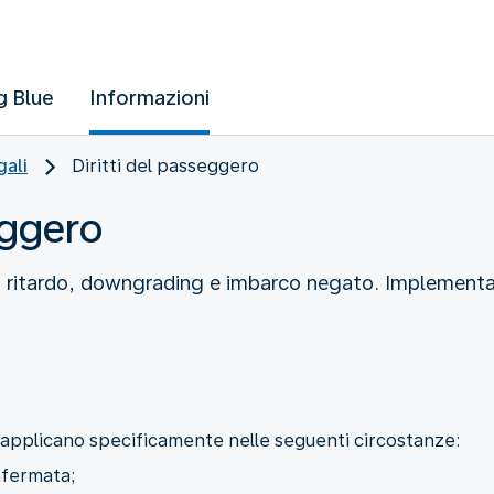
g Blue
Informazioni
gali
Diritti del passeggero
eggero
one, ritardo, downgrading e imbarco negato. Implemen
 si applicano specificamente nelle seguenti circostanze:
nfermata;