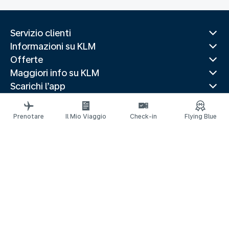
Servizio clienti
Informazioni su KLM
Offerte
Maggiori info su KLM
Scarichi l’app
Siti web correlati
Guide di viaggio
Prenotare
Il Mio Viaggio
Check-in
Flying Blue
Destinazioni popolari
Paesi più visitati
Rotte di tendenza
Informazioni legali
Informativa sulla Privacy
Dichiarazione sull’accessibilità
© 2026 KLM
Impostazioni dei cookie