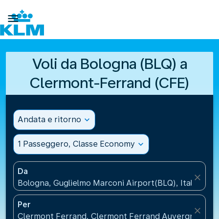

Voli da Bologna (BLQ) a
Clermont-Ferrand (CFE)
Andata e ritorno
expand_more
1 Passeggero, Classe Economy
expand_more
Da
close
Bologna, Guglielmo Marconi Airport(BLQ), Italia
Per
close
Clermont Ferrand, Clermont Ferrand Auvergne Airpo