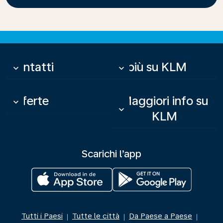
Contatti
Di più su KLM
keyboard_arrow_down
keyboard_arrow_down
Offerte
Maggiori info su
keyboard_arrow_down
keyboard_arrow_down
KLM
Scarichi l’app
Tutti i Paesi
Tutte le città
Da Paese a Paese
|
|
|