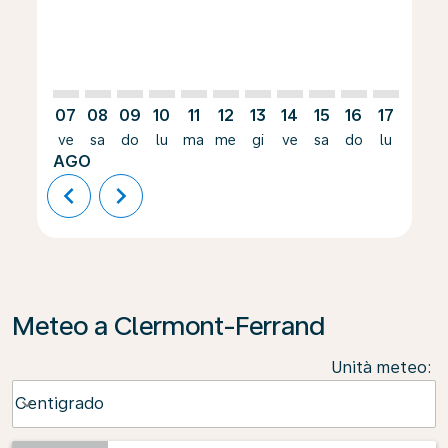
07
08
09
10
11
12
13
14
15
16
17
18
ve
sa
do
lu
ma
me
gi
ve
sa
do
lu
ma
AGO
chevron_left
chevron_right
Meteo a Clermont-Ferrand
Unità meteo
:
Weather unit option Centigrado Selected
Centigrado
keyboard_arrow_down