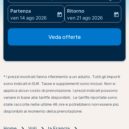
Partenza
Ritorno
today
today
fc-booking-departure-date-aria-label
fc-booking-return-date-ari
ven 14 ago 2026
ven 21 ago 2026
Veda offerte
* I prezzi mostrati fanno riferimento a un adulto. Tutti gli importi
sono indicati in EUR. Tasse e supplementi sono inclusi. Non si
applica alcun costo di prenotazione. I prezzi indicati possono
variare in base alle tariffe disponibili. Le tariffe riportate sono
state raccolte nelle ultime 48 ore e potrebbero non essere più
disponibili al momento della prenotazione.
Home
Voli
la Francia