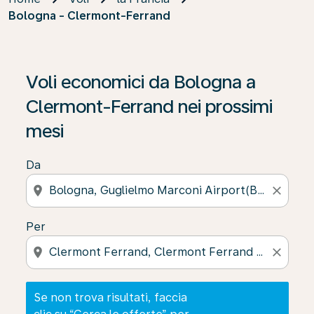
Bologna - Clermont-Ferrand
Se non trova risultati, faccia clic su “Cerca le offerte” p
Voli economici da Bologna a
Clermont-Ferrand nei prossimi
mesi
Da
location_on
close
Per
location_on
close
Se non trova risultati, faccia