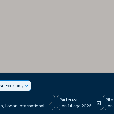
sse Economy
expand_more
Partenza
Rit
close
today
fc-booking-departure-date
fc-b
ven 14 ago 2026
ven 