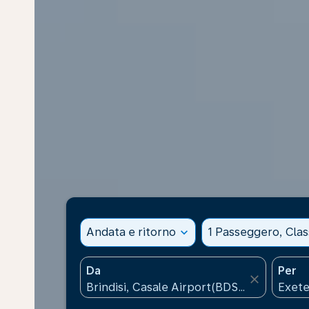
Andata e ritorno
expand_more
1 Passeggero, Cla
Da
Per
close