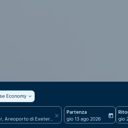
sse Economy
expand_more
Partenza
Rit
close
today
fc-booking-departure-date
fc-b
gio 13 ago 2026
gio 