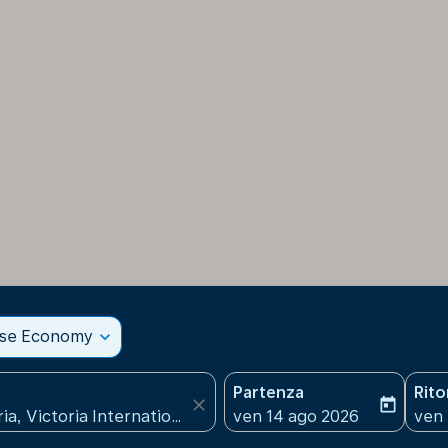
sse Economy
expand_more
Partenza
Rit
close
today
fc-booking-departure-date
fc-b
ven 14 ago 2026
ven 