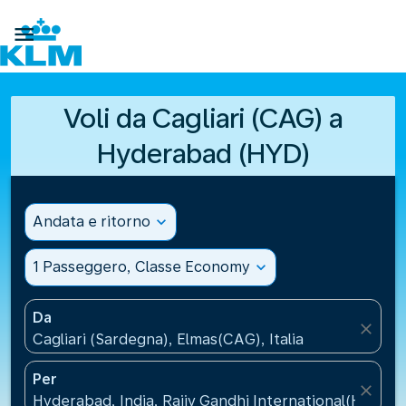

Voli da Cagliari (CAG) a
Hyderabad (HYD)
Andata e ritorno
expand_more
1 Passeggero, Classe Economy
expand_more
Da
close
Cagliari (Sardegna), Elmas(CAG), Italia
Per
close
Hyderabad, India, Rajiv Gandhi International(HYD), I