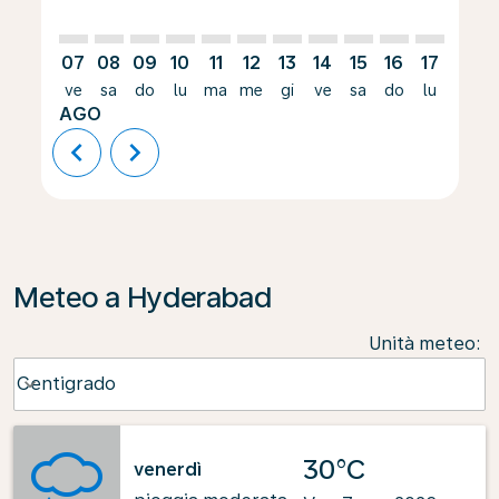
07
08
09
10
11
12
13
14
15
16
17
18
ve
sa
do
lu
ma
me
gi
ve
sa
do
lu
ma
AGO
chevron_left
chevron_right
Meteo a Hyderabad
Unità meteo
:
Weather unit option Centigrado Selected
Centigrado
keyboard_arrow_down
30°C
venerdì