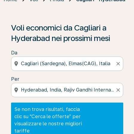
Se non trova risultati, faccia clic su “Cerca le offerte” p
Voli economici da Cagliari a
Hyderabad nei prossimi mesi
Da
location_on
close
Per
location_on
close
Se non trova risultati, faccia
clic su “Cerca le offerte” per
visualizzare le nostre migliori
tariffe