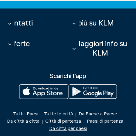
Contatti
Di più su KLM
keyboard_arrow_down
keyboard_arrow_down
Offerte
Maggiori info su
keyboard_arrow_down
keyboard_arrow_down
KLM
Scarichi l’app
Tutti i Paesi
Tutte le città
Da Paese a Paese
|
|
|
Da città a città
Città di partenza
Paesi di partenza
|
|
|
Da città per paesi