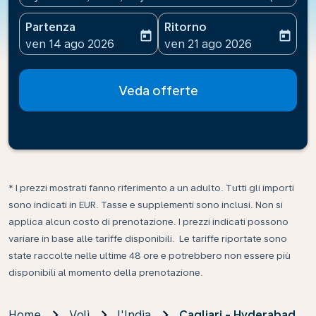
Partenza
Ritorno
today
today
fc-booking-departure-date-aria-label
fc-booking-return-date-ari
ven 14 ago 2026
ven 21 ago 2026
Veda offerte
* I prezzi mostrati fanno riferimento a un adulto. Tutti gli importi
sono indicati in EUR. Tasse e supplementi sono inclusi. Non si
applica alcun costo di prenotazione. I prezzi indicati possono
variare in base alle tariffe disponibili. Le tariffe riportate sono
state raccolte nelle ultime 48 ore e potrebbero non essere più
disponibili al momento della prenotazione.
Home
Voli
l'India
Cagliari - Hyderabad