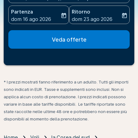
Partenza
Ritorno
today
today
fc-booking-departure-date-aria-label
fc-booking-return-date-ari
dom 16 ago 2026
dom 23 ago 2026
Veda offerte
* I prezzi mostrati fanno riferimento a un adulto. Tutti gli importi
sono indicati in EUR. Tasse e supplementi sono inclusi. Non si
applica alcun costo di prenotazione. I prezzi indicati possono
variare in base alle tariffe disponibili. Le tariffe riportate sono
state raccolte nelle ultime 48 ore e potrebbero non essere più
disponibili al momento della prenotazione.
Home
Voli
la Corea del sud