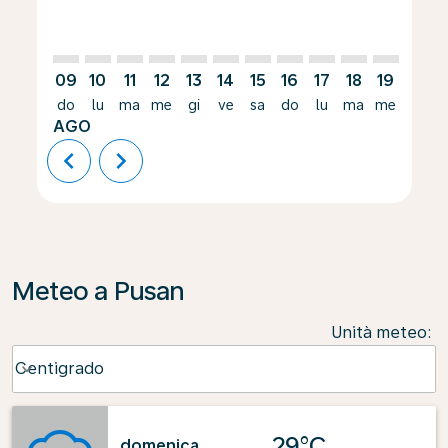
09
10
11
12
13
14
15
16
17
18
19
20
do
lu
ma
me
gi
ve
sa
do
lu
ma
me
gi
AGO
chevron_left
chevron_right
Meteo a Pusan
Unità meteo
:
Weather unit option Centigrado Selected
Centigrado
keyboard_arrow_down
29°C
domenica