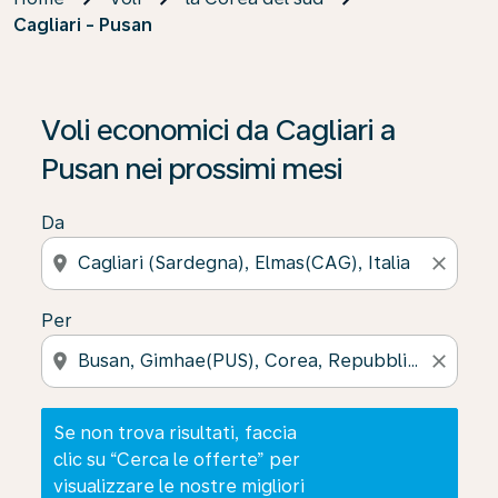
Cagliari - Pusan
Se non trova risultati, faccia clic su “Cerca le offerte” p
Voli economici da Cagliari a
Pusan nei prossimi mesi
Da
location_on
close
Per
location_on
close
Se non trova risultati, faccia
clic su “Cerca le offerte” per
visualizzare le nostre migliori