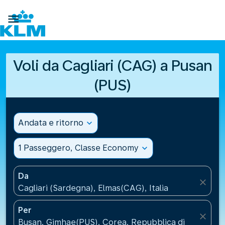

Voli da Cagliari (CAG) a Pusan
(PUS)
Andata e ritorno
expand_more
1 Passeggero, Classe Economy
expand_more
Da
close
Cagliari (Sardegna), Elmas(CAG), Italia
Per
close
Busan, Gimhae(PUS), Corea, Repubblica di