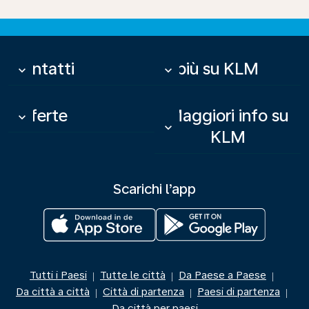
Contatti
Di più su KLM
keyboard_arrow_down
keyboard_arrow_down
Offerte
Maggiori info su
keyboard_arrow_down
keyboard_arrow_down
KLM
Scarichi l’app
Tutti i Paesi
Tutte le città
Da Paese a Paese
|
|
|
Da città a città
Città di partenza
Paesi di partenza
|
|
|
Da città per paesi