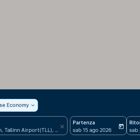
sse Economy
expand_more
Partenza
Rit
close
today
fc-booking-departure-date
fc-b
sab 15 ago 2026
sab 