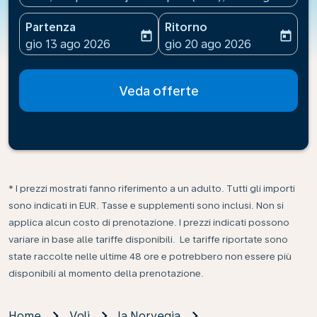
Partenza
Ritorno
today
today
fc-booking-departure-date-aria-label
fc-booking-return-date-ari
gio 13 ago 2026
gio 20 ago 2026
Veda offerte
* I prezzi mostrati fanno riferimento a un adulto. Tutti gli importi
sono indicati in EUR. Tasse e supplementi sono inclusi. Non si
applica alcun costo di prenotazione. I prezzi indicati possono
variare in base alle tariffe disponibili. Le tariffe riportate sono
state raccolte nelle ultime 48 ore e potrebbero non essere più
disponibili al momento della prenotazione.
Home
Voli
la Norvegia