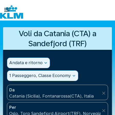

Voli da Catania (CTA) a
Sandefjord (TRF)
Andata e ritorno
expand_more
1 Passeggero, Classe Economy
expand_more
Da
close
Catania (Sicilia), Fontanarossa(CTA), Italia
Per
close
Oslo, Torp Sandefjord Airport(TRF), Norvegia