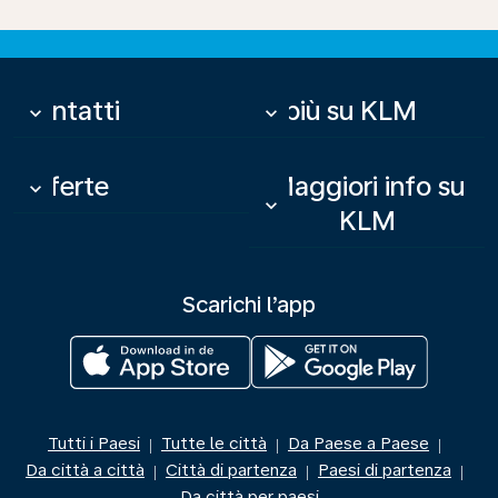
Contatti
Di più su KLM
keyboard_arrow_down
keyboard_arrow_down
Offerte
Maggiori info su
keyboard_arrow_down
keyboard_arrow_down
KLM
Scarichi l’app
Tutti i Paesi
Tutte le città
Da Paese a Paese
|
|
|
Da città a città
Città di partenza
Paesi di partenza
|
|
|
Da città per paesi