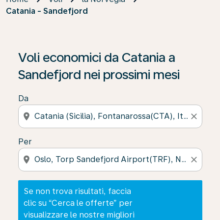
Catania - Sandefjord
Se non trova risultati, faccia clic su “Cerca le offerte” p
Voli economici da Catania a
Sandefjord nei prossimi mesi
Da
location_on
close
Per
location_on
close
Se non trova risultati, faccia
clic su “Cerca le offerte” per
visualizzare le nostre migliori