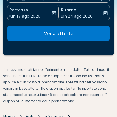
Partenza
Ritorno
today
today
fc-booking-departure-date-aria-label
fc-booking-return-date-ari
lun 17 ago 2026
lun 24 ago 2026
Veda offerte
* I prezzi mostrati fanno riferimento a un adulto. Tutti gli importi
sono indicati in EUR. Tasse e supplementi sono inclusi. Non si
applica alcun costo di prenotazione. I prezzi indicati possono
variare in base alle tariffe disponibili. Le tariffe riportate sono
state raccolte nelle ultime 48 ore e potrebbero non essere più
disponibili al momento della prenotazione.
Home
Voli
la Spagna