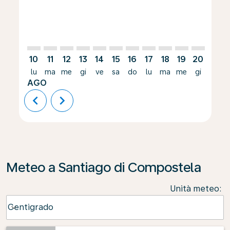
10
11
12
13
14
15
16
17
18
19
20
21
lu
ma
me
gi
ve
sa
do
lu
ma
me
gi
ve
AGO
chevron_left
chevron_right
Meteo a Santiago di Compostela
Unità meteo
:
Weather unit option Centigrado Selected
Centigrado
keyboard_arrow_down