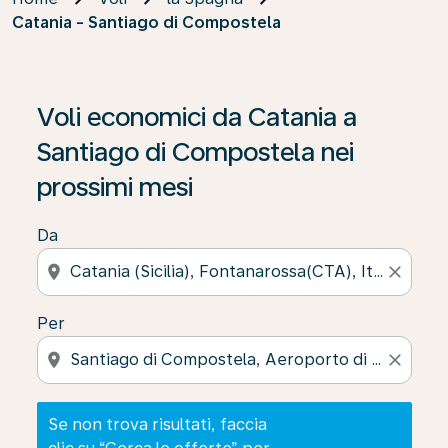
Catania - Santiago di Compostela
Se non trova risultati, faccia clic su “Cerca le offerte” p
Voli economici da Catania a
Santiago di Compostela nei
prossimi mesi
Da
location_on
close
Per
location_on
close
Se non trova risultati, faccia