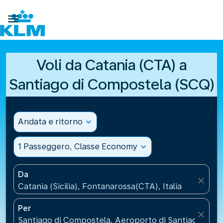

Voli da Catania (CTA) a
Santiago di Compostela (SCQ)
Andata e ritorno
expand_more
1 Passeggero, Classe Economy
expand_more
Da
close
Catania (Sicilia), Fontanarossa(CTA), Italia
Per
close
Santiago di Compostela, Aeroporto di Santiago di 