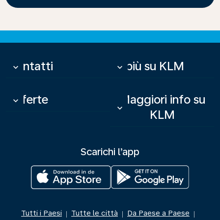
Contatti
Di più su KLM
keyboard_arrow_down
keyboard_arrow_down
Offerte
Maggiori info su
keyboard_arrow_down
keyboard_arrow_down
KLM
Scarichi l’app
Tutti i Paesi
Tutte le città
Da Paese a Paese
|
|
|