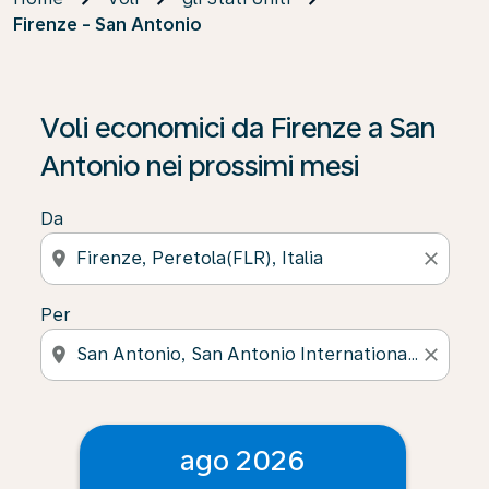
Firenze - San Antonio
Voli economici da Firenze a San
Antonio nei prossimi mesi
Da
location_on
close
Per
location_on
close
ago 2026