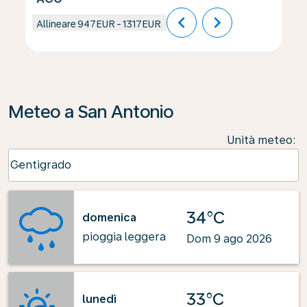
chevron_left
chevron_right
Allineare
947EUR
-
1317EUR
Meteo a San Antonio
Unità meteo
:
Weather unit option Centigrado Selected
Centigrado
keyboard_arrow_down
34°C
domenica
pioggia leggera
Dom 9 ago 2026
33°C
lunedì