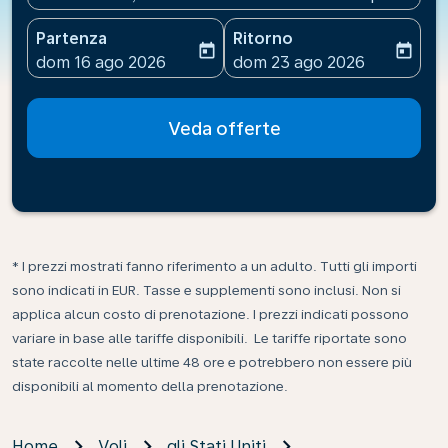
Partenza
Ritorno
today
today
fc-booking-departure-date-aria-label
fc-booking-return-date-ari
dom 16 ago 2026
dom 23 ago 2026
Veda offerte
* I prezzi mostrati fanno riferimento a un adulto. Tutti gli importi
sono indicati in EUR. Tasse e supplementi sono inclusi. Non si
applica alcun costo di prenotazione. I prezzi indicati possono
variare in base alle tariffe disponibili. Le tariffe riportate sono
state raccolte nelle ultime 48 ore e potrebbero non essere più
disponibili al momento della prenotazione.
Home
Voli
gli Stati Uniti