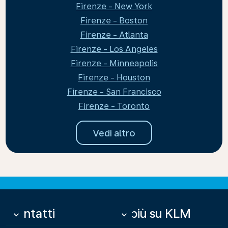
Firenze - New York
Firenze - Boston
Firenze - Atlanta
Firenze - Los Angeles
Firenze - Minneapolis
Firenze - Houston
Firenze - San Francisco
Firenze - Toronto
Vedi altro
Contatti
Di più su KLM
keyboard_arrow_down
keyboard_arrow_down