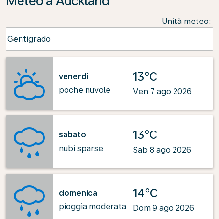
Meteo a Auckland
Unità meteo
:
Weather unit option Centigrado Selected
Centigrado
keyboard_arrow_down
13°C
venerdì
poche nuvole
Ven 7 ago 2026
13°C
sabato
nubi sparse
Sab 8 ago 2026
14°C
domenica
pioggia moderata
Dom 9 ago 2026