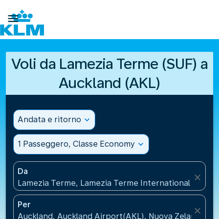

Voli da Lamezia Terme (SUF) a
Auckland (AKL)
Andata e ritorno
expand_more
1 Passeggero, Classe Economy
expand_more
Da
close
Lamezia Terme, Lamezia Terme International Airport(
Per
close
Auckland, Auckland Airport(AKL), Nuova Zelanda