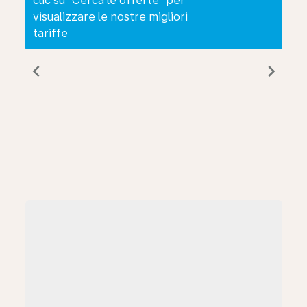
clic su “Cerca le offerte” per
visualizzare le nostre migliori
tariffe
chevron_left
chevron_right