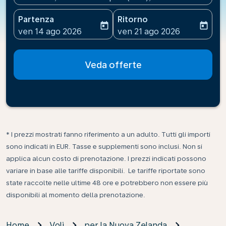
Partenza
Ritorno
today
today
fc-booking-departure-date-aria-label
fc-booking-return-date-ari
ven 14 ago 2026
ven 21 ago 2026
Veda offerte
* I prezzi mostrati fanno riferimento a un adulto. Tutti gli importi
sono indicati in EUR. Tasse e supplementi sono inclusi. Non si
applica alcun costo di prenotazione. I prezzi indicati possono
variare in base alle tariffe disponibili. Le tariffe riportate sono
state raccolte nelle ultime 48 ore e potrebbero non essere più
disponibili al momento della prenotazione.
Home
Voli
per la Nuova Zelanda