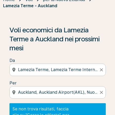
Lamezia Terme - Auckland
Se non trova risultati, faccia clic su “Cerca le offerte” p
Voli economici da Lamezia
Terme a Auckland nei prossimi
mesi
Da
location_on
close
Per
location_on
close
Se non trova risultati, faccia