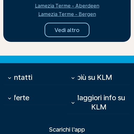
Lamezia Terme - Aberdeen
Lamezia Terme - Bergen
Vedi altro
Contatti
Di più su KLM
keyboard_arrow_down
keyboard_arrow_down
Offerte
Maggiori info su
keyboard_arrow_down
keyboard_arrow_down
KLM
Scarichi l’app