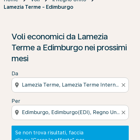
Lamezia Terme - Edimburgo
Se non trova risultati, faccia clic su “Cerca le offerte” p
Voli economici da Lamezia
Terme a Edimburgo nei prossimi
mesi
Da
location_on
close
Per
location_on
close
Se non trova risultati, faccia