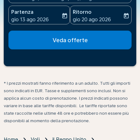
Partenza
Ritorno
today
today
fc-booking-departure-date-aria-label
fc-booking-return-date-ari
gio 13 ago 2026
gio 20 ago 2026
Veda offerte
* I prezzi mostrati fanno riferimento a un adulto. Tutti gli importi
sono indicati in EUR. Tasse e supplementi sono inclusi. Non si
applica alcun costo di prenotazione. I prezzi indicati possono
variare in base alle tariffe disponibili. Le tariffe riportate sono
state raccolte nelle ultime 48 ore e potrebbero non essere più
disponibili al momento della prenotazione.
Home
Voli
il Regno Unito