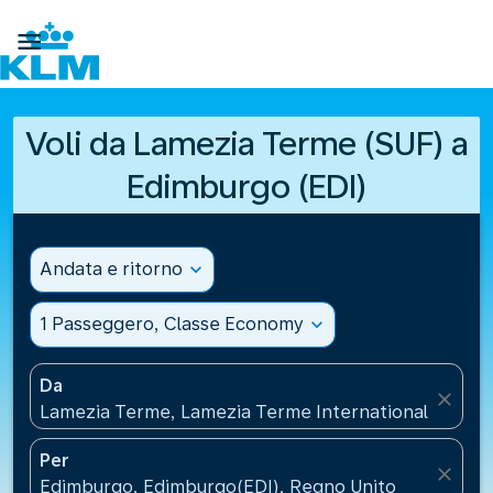

Voli da Lamezia Terme (SUF) a
Edimburgo (EDI)
Andata e ritorno
expand_more
1 Passeggero, Classe Economy
expand_more
Da
close
Lamezia Terme, Lamezia Terme International Airport(
Per
close
Edimburgo, Edimburgo(EDI), Regno Unito