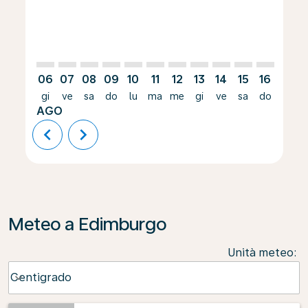
06
07
08
09
10
11
12
13
14
15
16
17
gi
ve
sa
do
lu
ma
me
gi
ve
sa
do
lu
AGO
chevron_left
chevron_right
Meteo a Edimburgo
Unità meteo
:
Weather unit option Centigrado Selected
Centigrado
keyboard_arrow_down