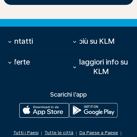
Contatti
Di più su KLM
keyboard_arrow_down
keyboard_arrow_down
Offerte
Maggiori info su
keyboard_arrow_down
keyboard_arrow_down
KLM
Scarichi l’app
Tutti i Paesi
Tutte le città
Da Paese a Paese
|
|
|