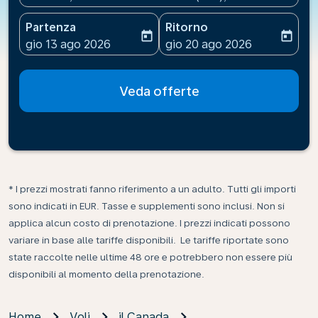
Partenza
Ritorno
today
today
fc-booking-departure-date-aria-label
fc-booking-return-date-ari
gio 13 ago 2026
gio 20 ago 2026
Veda offerte
* I prezzi mostrati fanno riferimento a un adulto. Tutti gli importi
sono indicati in EUR. Tasse e supplementi sono inclusi. Non si
applica alcun costo di prenotazione. I prezzi indicati possono
variare in base alle tariffe disponibili. Le tariffe riportate sono
state raccolte nelle ultime 48 ore e potrebbero non essere più
disponibili al momento della prenotazione.
Home
Voli
il Canada