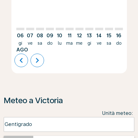
06
07
08
09
10
11
12
13
14
15
16
17
gi
ve
sa
do
lu
ma
me
gi
ve
sa
do
lu
AGO
chevron_left
chevron_right
Meteo a Victoria
Unità meteo
:
Weather unit option Centigrado Selected
Centigrado
keyboard_arrow_down