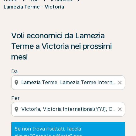
Lamezia Terme - Victoria
Se non trova risultati, faccia clic su “Cerca le offerte” p
Voli economici da Lamezia
Terme a Victoria nei prossimi
mesi
Da
location_on
close
Per
location_on
close
Se non trova risultati, faccia