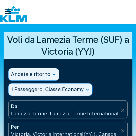

Voli da Lamezia Terme (SUF) a
Victoria (YYJ)
Andata e ritorno
expand_more
1 Passeggero, Classe Economy
expand_more
Da
close
Lamezia Terme, Lamezia Terme International Airport(
Per
close
Victoria, Victoria International(YYJ), Canada