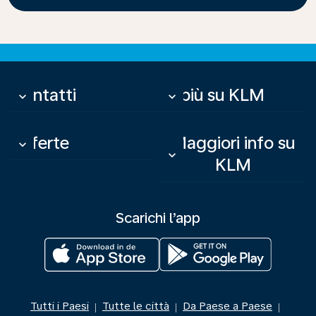
Contatti
Di più su KLM
keyboard_arrow_down
keyboard_arrow_down
Offerte
Maggiori info su
keyboard_arrow_down
keyboard_arrow_down
KLM
Scarichi l’app
Tutti i Paesi
Tutte le città
Da Paese a Paese
|
|
|