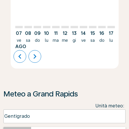
07
08
09
10
11
12
13
14
15
16
17
18
ve
sa
do
lu
ma
me
gi
ve
sa
do
lu
ma
AGO
chevron_left
chevron_right
Meteo a Grand Rapids
Unità meteo
:
Weather unit option Centigrado Selected
Centigrado
keyboard_arrow_down