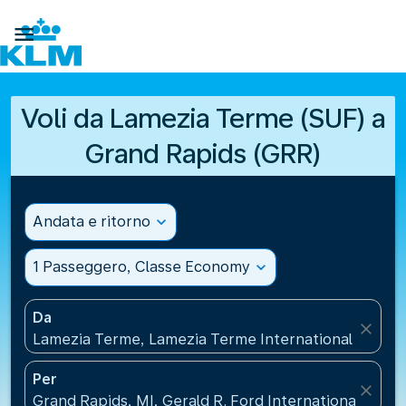

Voli da Lamezia Terme (SUF) a
Grand Rapids (GRR)
Andata e ritorno
expand_more
1 Passeggero, Classe Economy
expand_more
Da
close
Lamezia Terme, Lamezia Terme International Airport(
Per
close
Grand Rapids, MI, Gerald R. Ford International Airpor