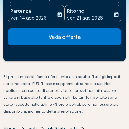
Partenza
Ritorno
today
today
fc-booking-departure-date-aria-label
fc-booking-return-date-ari
ven 14 ago 2026
ven 21 ago 2026
Veda offerte
* I prezzi mostrati fanno riferimento a un adulto. Tutti gli importi
sono indicati in EUR. Tasse e supplementi sono inclusi. Non si
applica alcun costo di prenotazione. I prezzi indicati possono
variare in base alle tariffe disponibili. Le tariffe riportate sono
state raccolte nelle ultime 48 ore e potrebbero non essere più
disponibili al momento della prenotazione.
Home
Voli
gli Stati Uniti