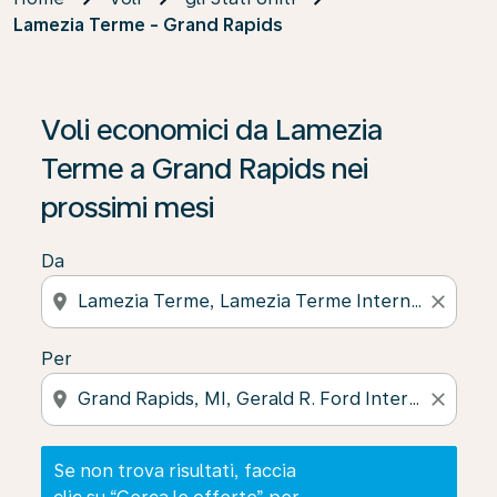
Lamezia Terme - Grand Rapids
Se non trova risultati, faccia clic su “Cerca le offerte” p
Voli economici da Lamezia
Terme a Grand Rapids nei
prossimi mesi
Da
location_on
close
Per
location_on
close
Se non trova risultati, faccia