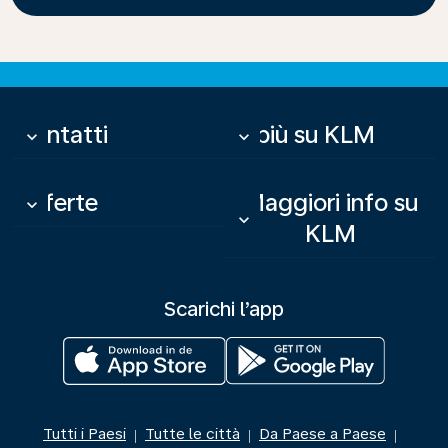
Contatti
Di più su KLM
keyboard_arrow_down
keyboard_arrow_down
Offerte
Maggiori info su
keyboard_arrow_down
keyboard_arrow_down
KLM
Scarichi l’app
Tutti i Paesi
Tutte le città
Da Paese a Paese
|
|
|