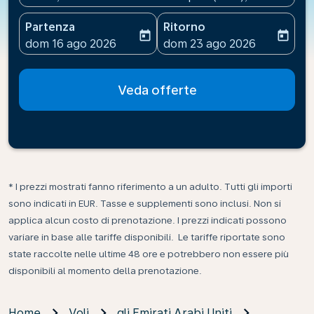
Partenza
Ritorno
today
today
fc-booking-departure-date-aria-label
fc-booking-return-date-ari
dom 16 ago 2026
dom 23 ago 2026
Veda offerte
* I prezzi mostrati fanno riferimento a un adulto. Tutti gli importi
sono indicati in EUR. Tasse e supplementi sono inclusi. Non si
applica alcun costo di prenotazione. I prezzi indicati possono
variare in base alle tariffe disponibili. Le tariffe riportate sono
state raccolte nelle ultime 48 ore e potrebbero non essere più
disponibili al momento della prenotazione.
Home
Voli
gli Emirati Arabi Uniti