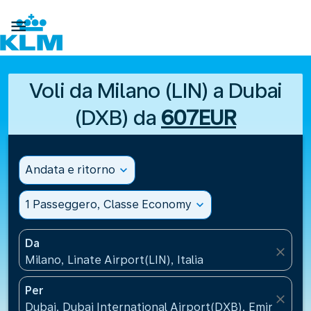

Voli da Milano (LIN) a Dubai
(DXB) da
607EUR
Andata e ritorno
expand_more
1 Passeggero, Classe Economy
expand_more
Da
close
Milano, Linate Airport(LIN), Italia
Per
close
Dubai, Dubai International Airport(DXB), Emirati Arab