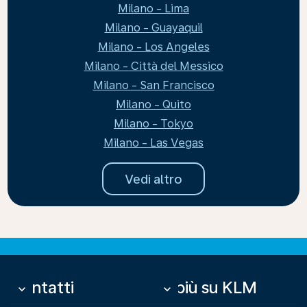
Milano - Lima
Milano - Guayaquil
Milano - Los Angeles
Milano - Città del Messico
Milano - San Francisco
Milano - Quito
Milano - Tokyo
Milano - Las Vegas
Vedi altro
Contatti
Di più su KLM
keyboard_arrow_down
keyboard_arrow_down