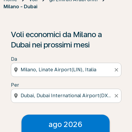
Milano - Dubai
Voli economici da Milano a
Dubai nei prossimi mesi
Da
location_on
close
Per
location_on
close
ago 2026