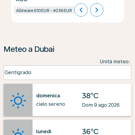
chevron_left
chevron_right
Allineare
610EUR
-
4036EUR
Meteo a Dubai
Unità meteo
:
Weather unit option Centigrado Selected
Centigrado
keyboard_arrow_down
38°C
domenica
cielo sereno
Dom 9 ago 2026
36°C
lunedì