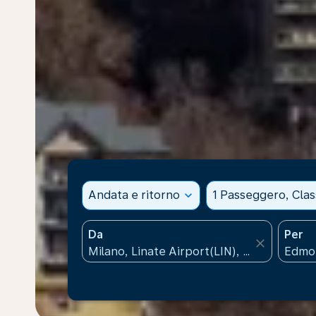
Andata e ritorno
expand_more
1 Passeggero, Cla
Da
Per
close