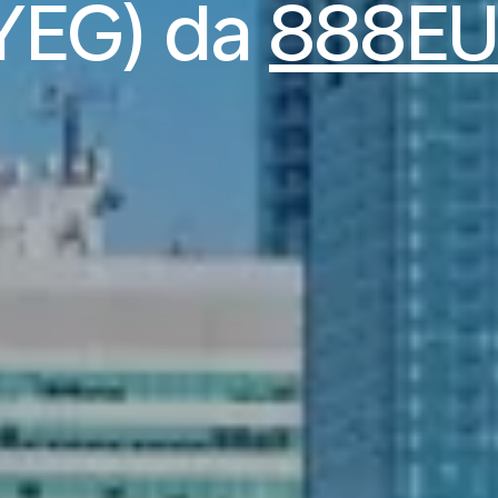
YEG) da
888E