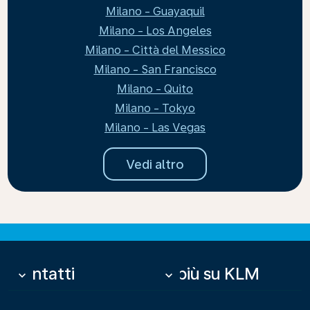
Milano - Guayaquil
Milano - Los Angeles
Milano - Città del Messico
Milano - San Francisco
Milano - Quito
Milano - Tokyo
Milano - Las Vegas
Vedi altro
Contatti
Di più su KLM
keyboard_arrow_down
keyboard_arrow_down