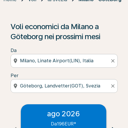
Voli economici da Milano a
Göteborg nei prossimi mesi
Da
location_on
close
Per
location_on
close
ago 2026
Da
196EUR
*