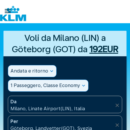

Voli da Milano (LIN) a
Göteborg (GOT) da
192EUR
Andata e ritorno
expand_more
1 Passeggero, Classe Economy
expand_more
Da
close
Milano, Linate Airport(LIN), Italia
Per
close
Göteborg, Landvetter(GOT), Svezia