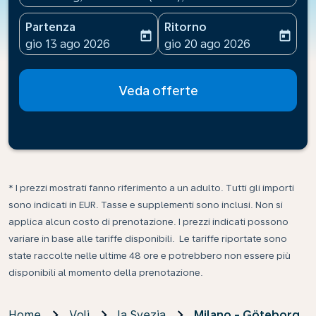
Partenza
Ritorno
today
today
fc-booking-departure-date-aria-label
fc-booking-return-date-ari
gio 13 ago 2026
gio 20 ago 2026
Veda offerte
* I prezzi mostrati fanno riferimento a un adulto. Tutti gli importi
sono indicati in EUR. Tasse e supplementi sono inclusi. Non si
applica alcun costo di prenotazione. I prezzi indicati possono
variare in base alle tariffe disponibili. Le tariffe riportate sono
state raccolte nelle ultime 48 ore e potrebbero non essere più
disponibili al momento della prenotazione.
Home
Voli
la Svezia
Milano - Göteborg