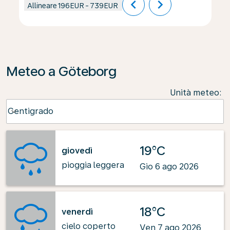
chevron_left
chevron_right
Allineare
196EUR
-
739EUR
Meteo a Göteborg
Unità meteo
:
Weather unit option Centigrado Selected
Centigrado
keyboard_arrow_down
19°C
giovedì
pioggia leggera
Gio 6 ago 2026
18°C
venerdì
cielo coperto
Ven 7 ago 2026