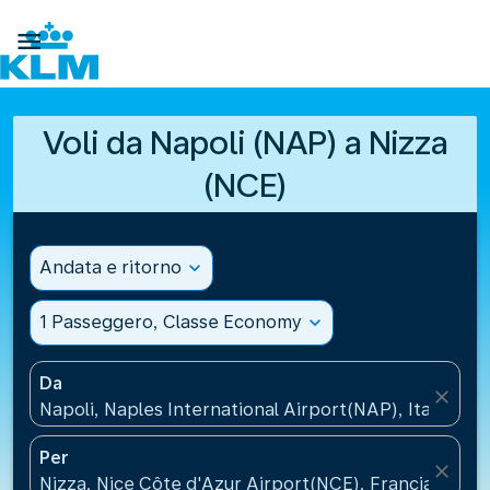

Voli da Napoli (NAP) a Nizza
(NCE)
Andata e ritorno
expand_more
1 Passeggero, Classe Economy
expand_more
Da
close
Napoli, Naples International Airport(NAP), Italia
Per
close
Nizza, Nice Côte d'Azur Airport(NCE), Francia