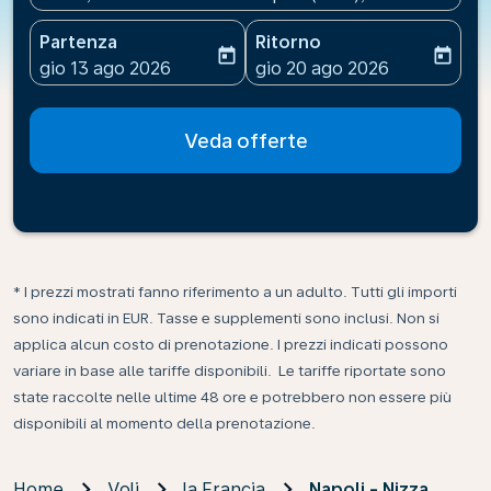
Partenza
Ritorno
today
today
fc-booking-departure-date-aria-label
fc-booking-return-date-ari
gio 13 ago 2026
gio 20 ago 2026
Veda offerte
* I prezzi mostrati fanno riferimento a un adulto. Tutti gli importi
sono indicati in EUR. Tasse e supplementi sono inclusi. Non si
applica alcun costo di prenotazione. I prezzi indicati possono
variare in base alle tariffe disponibili. Le tariffe riportate sono
state raccolte nelle ultime 48 ore e potrebbero non essere più
disponibili al momento della prenotazione.
Home
Voli
la Francia
Napoli - Nizza