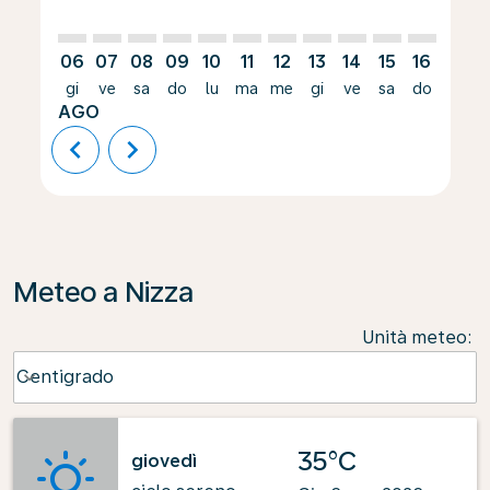
06
07
08
09
10
11
12
13
14
15
16
17
gi
ve
sa
do
lu
ma
me
gi
ve
sa
do
lu
AGO
chevron_left
chevron_right
Meteo a Nizza
Unità meteo
:
Weather unit option Centigrado Selected
Centigrado
keyboard_arrow_down
35°C
giovedì