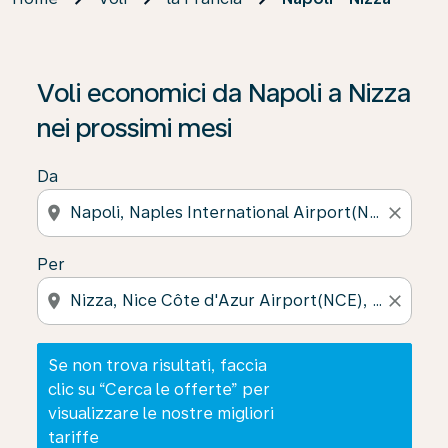
Se non trova risultati, faccia clic su “Cerca le offerte” p
Voli economici da Napoli a Nizza
nei prossimi mesi
Da
location_on
close
Per
location_on
close
Se non trova risultati, faccia
clic su “Cerca le offerte” per
visualizzare le nostre migliori
tariffe