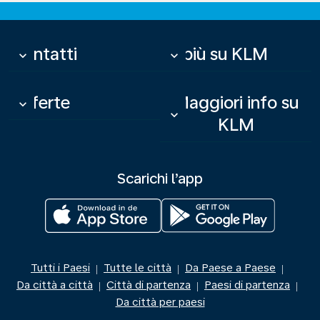
Contatti
Di più su KLM
keyboard_arrow_down
keyboard_arrow_down
Offerte
Maggiori info su
keyboard_arrow_down
keyboard_arrow_down
KLM
Scarichi l’app
Tutti i Paesi
Tutte le città
Da Paese a Paese
|
|
|
Da città a città
Città di partenza
Paesi di partenza
|
|
|
Da città per paesi