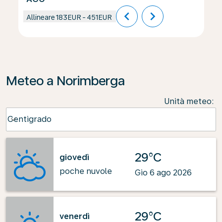
chevron_left
chevron_right
Allineare
183EUR
-
451EUR
Meteo a Norimberga
Unità meteo
:
Weather unit option Centigrado Selected
Centigrado
keyboard_arrow_down
29°C
giovedì
poche nuvole
Gio 6 ago 2026
29°C
venerdì