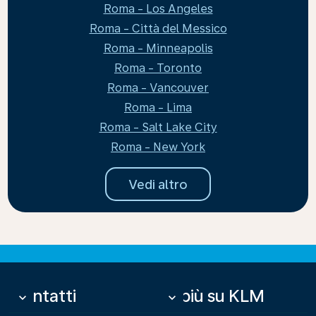
Roma - Los Angeles
Roma - Città del Messico
Roma - Minneapolis
Roma - Toronto
Roma - Vancouver
Roma - Lima
Roma - Salt Lake City
Roma - New York
Vedi altro
Contatti
Di più su KLM
keyboard_arrow_down
keyboard_arrow_down