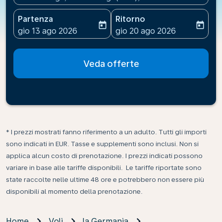
Partenza
Ritorno
today
today
fc-booking-departure-date-aria-label
fc-booking-return-date-ari
gio 13 ago 2026
gio 20 ago 2026
Veda offerte
* I prezzi mostrati fanno riferimento a un adulto. Tutti gli importi
sono indicati in EUR. Tasse e supplementi sono inclusi. Non si
applica alcun costo di prenotazione. I prezzi indicati possono
variare in base alle tariffe disponibili. Le tariffe riportate sono
state raccolte nelle ultime 48 ore e potrebbero non essere più
disponibili al momento della prenotazione.
Home
Voli
la Germania