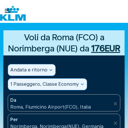

Voli da Roma (FCO) a
Norimberga (NUE) da
176EUR
Andata e ritorno
expand_more
1 Passeggero, Classe Economy
expand_more
Da
close
Roma, Fiumicino Airport(FCO), Italia
Per
close
Norimberga, Norimberga(NUE), Germania