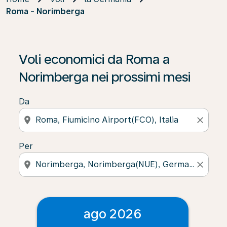
Roma - Norimberga
Voli economici da Roma a
Norimberga nei prossimi mesi
Da
location_on
close
Per
location_on
close
ago 2026