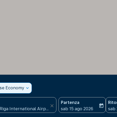
sse Economy
expand_more
Partenza
Rit
close
today
fc-booking-departure-date
fc-b
sab 15 ago 2026
sab 